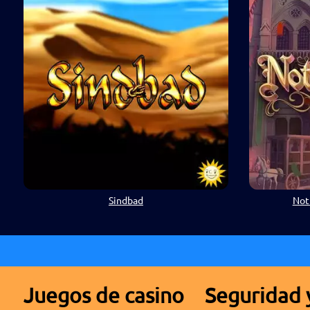
Sindbad
Not
Juegos de casino
Seguridad 