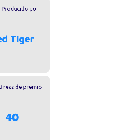
Producido por
d Tiger
Líneas de premio
40