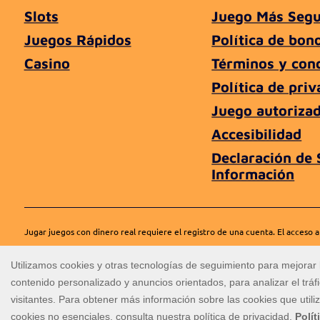
Slots
Juego Más Seg
Juegos Rápidos
Política de bon
Casino
Términos y con
Política de pri
Juego autoriza
Accesibilidad
Declaración de 
Información