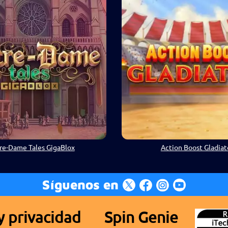
re-Dame Tales GigaBlox
Action Boost Gladiat
Síguenos en
y privacidad
Spin Genie