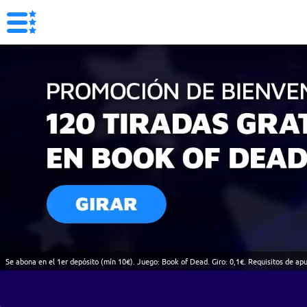
Se abona en el 1er depósito (mín 10€). Juego: Book of Dead. Giro: 0,1€. Requisitos de apue