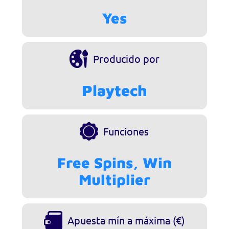
Yes
Producido por
Playtech
Funciones
Free Spins, Win
Multiplier
Apuesta mín a máxima (€)