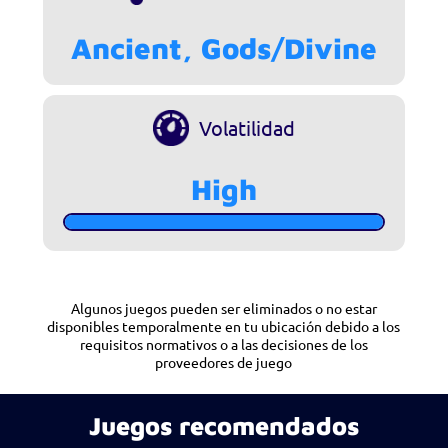
Ancient, Gods/Divine
Volatilidad
High
Algunos juegos pueden ser eliminados o no estar
disponibles temporalmente en tu ubicación debido a los
requisitos normativos o a las decisiones de los
proveedores de juego
Juegos recomendados