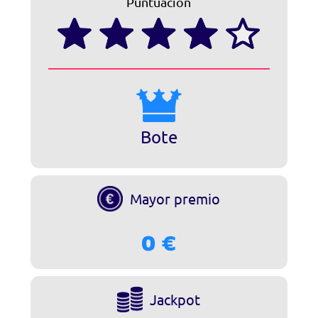
Puntuación
Bote
Mayor premio
0 €
Jackpot