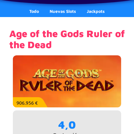
Todo
Nuevas Slots
Jackpots
Age of the Gods Ruler of
the Dead
906.956 €
4,0