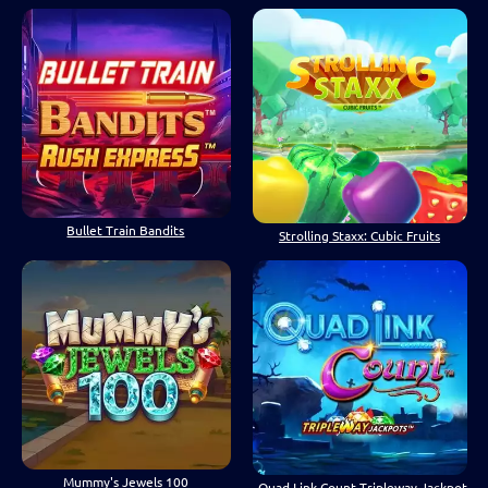
Bullet Train Bandits
Strolling Staxx: Cubic Fruits
Mummy's Jewels 100
Quad Link Count Tripleway Jackpots