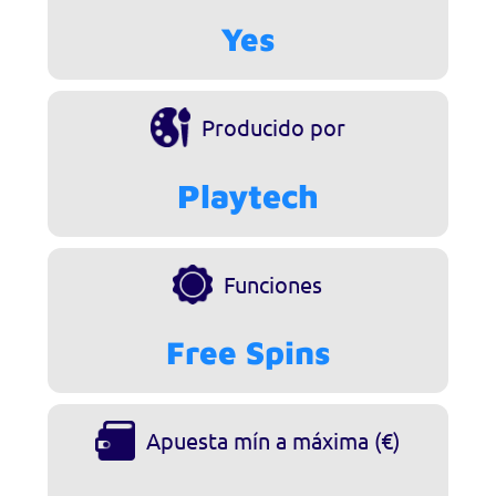
Yes
Producido por
Playtech
Funciones
Free Spins
Apuesta mín a máxima (€)