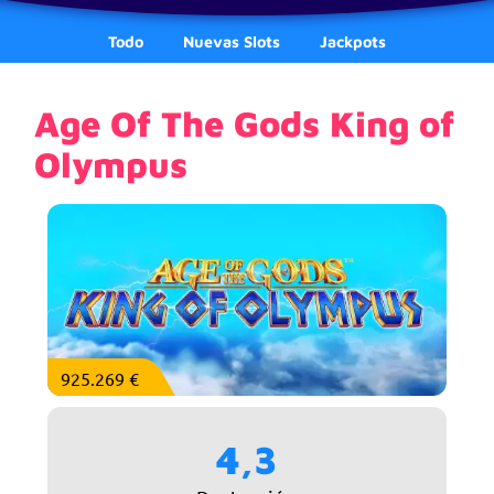
Todo
Nuevas Slots
Jackpots
Age Of The Gods King of
Olympus
925.269 €
4,3