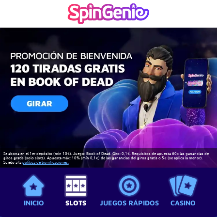
Se abona en el 1er depósito (mín 10€). Juego: Book of Dead. Giro: 0,1€. Requisitos de apuesta 60x las ganancias de
giros gratis (solo slots). Apuesta máx: 10% (mín 0,1€) de las ganancias del giros gratis o 5€ (se aplica la menor).
Sujeto a la
política de bonificaciones.
INICIO
SLOTS
JUEGOS RÁPIDOS
CASINO