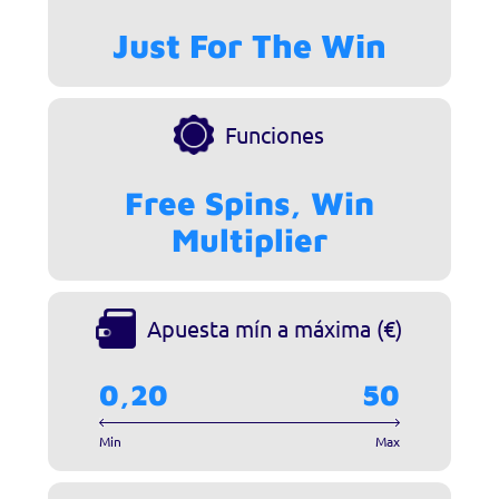
Just For The Win
Funciones
Free Spins, Win
Multiplier
Apuesta mín a máxima (€)
0,20
50
Min
Max