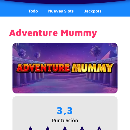
Todo
Nuevas Slots
Jackpots
Adventure Mummy
3,3
Puntuación