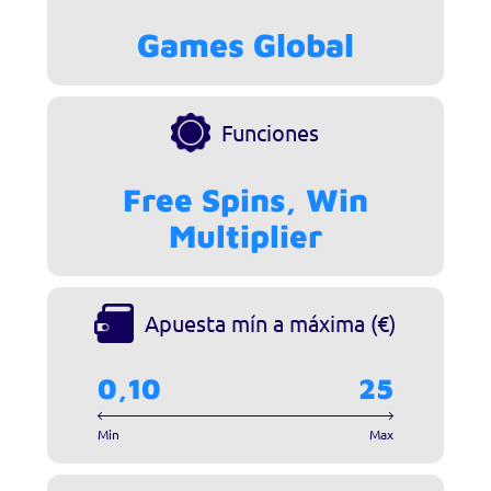
Games Global
Funciones
Free Spins, Win
Multiplier
Apuesta mín a máxima (€)
0,10
25
Min
Max