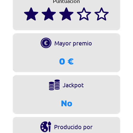
Puntuación
Mayor premio
0 €
Jackpot
No
Producido por