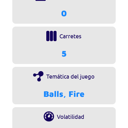
0
Carretes
5
Temática del juego
Balls, Fire
Volatilidad