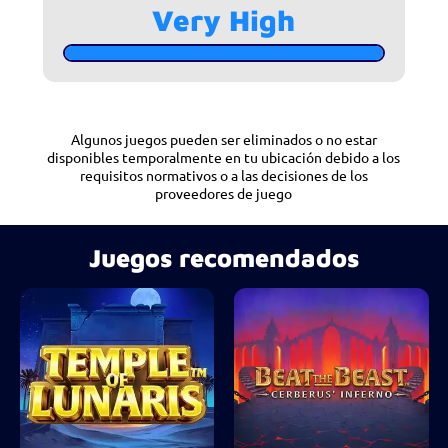
Very High
Algunos juegos pueden ser eliminados o no estar
disponibles temporalmente en tu ubicación debido a los
requisitos normativos o a las decisiones de los
proveedores de juego
Juegos recomendados