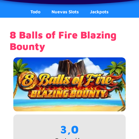
Todo
Nuevas Slots
Jackpots
8 Balls of Fire Blazing
Bounty
3,0