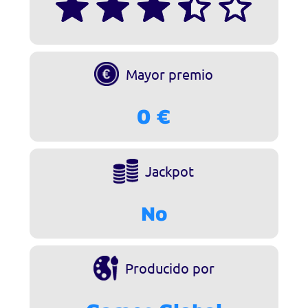
Mayor premio
0 €
Jackpot
No
Producido por