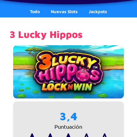
Todo
Nuevas Slots
Jackpots
3 Lucky Hippos
3,4
Puntuación