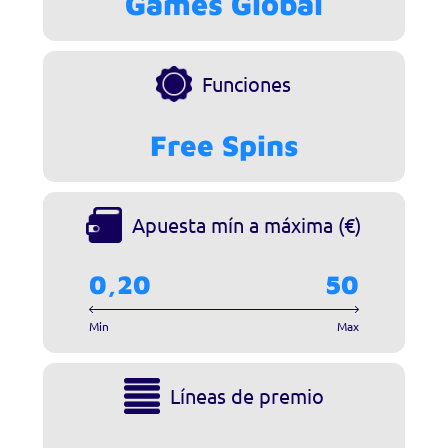
Games Global
Funciones
Free Spins
Apuesta mín a máxima (€)
0,20
50
Min
Max
Líneas de premio