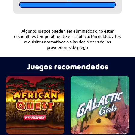
Algunos juegos pueden ser eliminados o no estar
disponibles temporalmente en tu ubicación debido a los
requisitos normativos o a las decisiones de los
proveedores de juego
Juegos recomendados