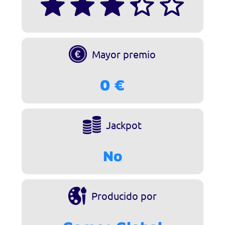
Mayor premio
0 €
Jackpot
No
Producido por