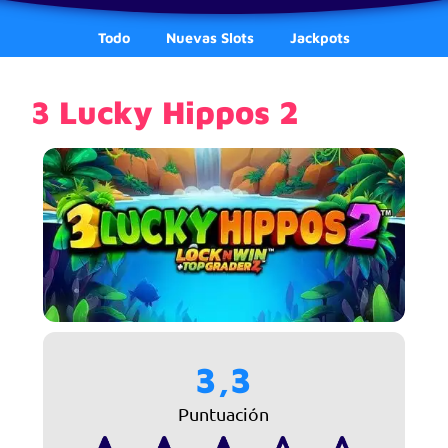
Todo
Nuevas Slots
Jackpots
3 Lucky Hippos 2
3,3
Puntuación