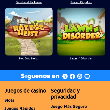
Dansband Pa Turne
Scarab Kingdom
Hot Dog Heist
Lawn n' Disorder
Síguenos en
Juegos de casino
Seguridad y
privacidad
Slots
Juego Más Seguro
Juegos Rápidos