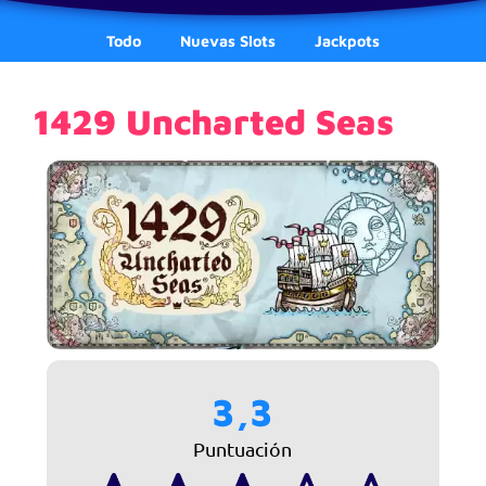
Todo
Nuevas Slots
Jackpots
1429 Uncharted Seas
3,3
Puntuación