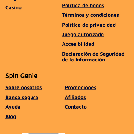
Política de bonos
Casino
Términos y condiciones
Política de privacidad
Juego autorizado
Accesibilidad
Declaración de Seguridad
de la Información
Spin Genie
Sobre nosotros
Promociones
Banca segura
Afiliados
Ayuda
Contacto
Blog