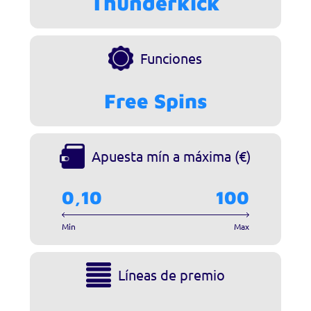
Thunderkick
Funciones
Free Spins
Apuesta mín a máxima (€)
0,10
100
Min
Max
Líneas de premio