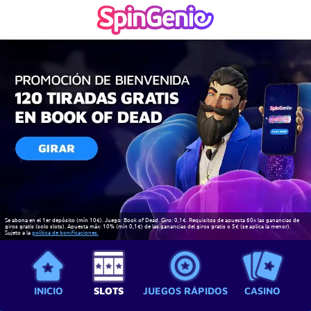
Se abona en el 1er depósito (mín 10€). Juego: Book of Dead. Giro: 0,1€. Requisitos de apuesta 60x las ganancias de
giros gratis (solo slots). Apuesta máx: 10% (mín 0,1€) de las ganancias del giros gratis o 5€ (se aplica la menor).
Sujeto a la
política de bonificaciones.
INICIO
SLOTS
JUEGOS RÁPIDOS
CASINO