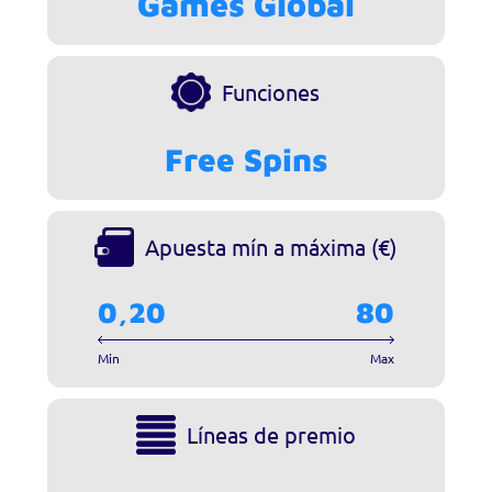
Games Global
Funciones
Free Spins
Apuesta mín a máxima (€)
0,20
80
Min
Max
Líneas de premio