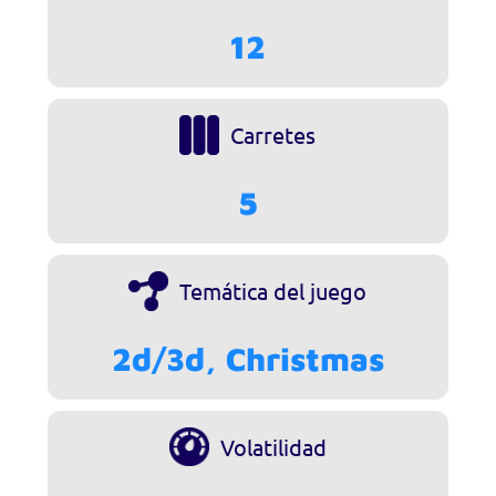
12
Carretes
5
Temática del juego
2d/3d, Christmas
Volatilidad