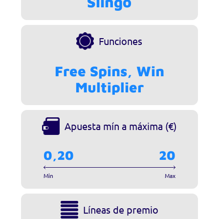
Slingo
Funciones
Free Spins, Win
Multiplier
Apuesta mín a máxima (€)
0,20
20
Min
Max
Líneas de premio