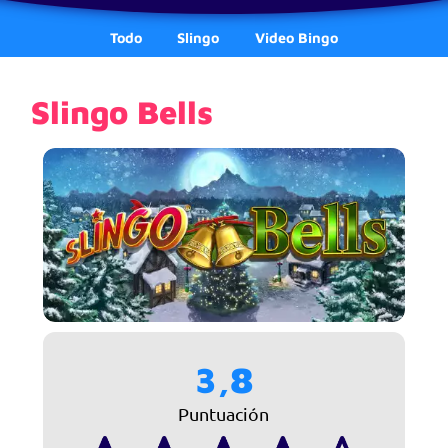
Todo
Slingo
Video Bingo
Slingo Bells
3,8
Puntuación