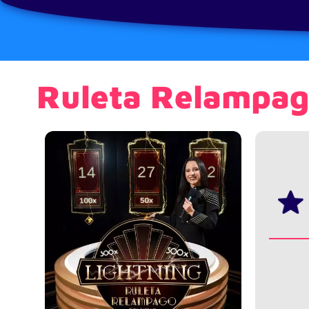
Ruleta Relampag