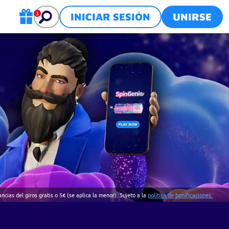
INICIAR SESIÓN
UNIRSE
cias del giros gratis o 5€ (se aplica la menor). Sujeto a la
política de bonificaciones.