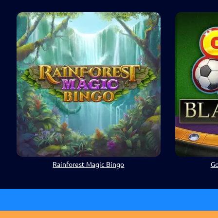
Rainforest Magic Bingo
Go