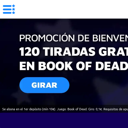
Se abona en el 1er depósito (mín 10€). Juego: Book of Dead. Giro: 0,1€. Requisitos de apue