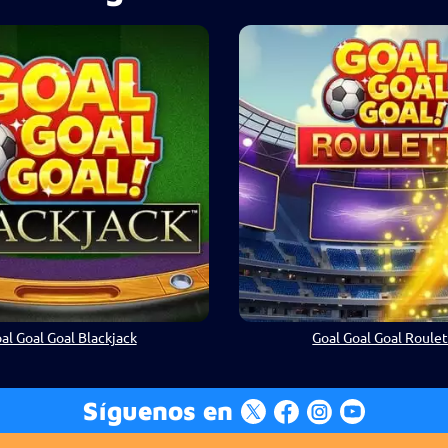
al Goal Goal Blackjack
Goal Goal Goal Roule
Síguenos en