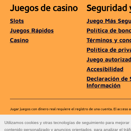
Juegos de casino
Seguridad 
Slots
Juego Más Seg
Juegos Rápidos
Política de bon
Casino
Términos y con
Política de pri
Juego autoriza
Accesibilidad
Declaración de 
Información