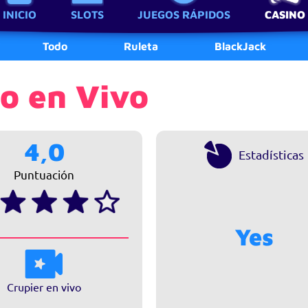
INICIO
SLOTS
JUEGOS RÁPIDOS
CASINO
Todo
Ruleta
BlackJack
o en Vivo
4,0
Estadísticas
Puntuación
Yes
Crupier en vivo