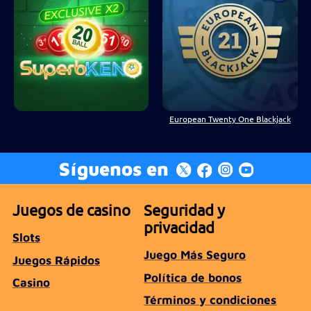
European Twenty One Blackjack
Síguenos en
Juegos de casino
Seguridad y
privacidad
Slots
Juego Más Seguro
Juegos Rápidos
Política de bonos
Casino
Términos y condiciones