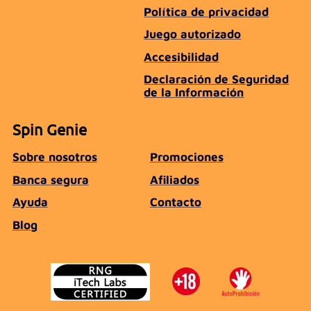
Política de privacidad
Juego autorizado
Accesibilidad
Declaración de Seguridad
de la Información
Spin Genie
Sobre nosotros
Promociones
Banca segura
Afiliados
Ayuda
Contacto
Blog