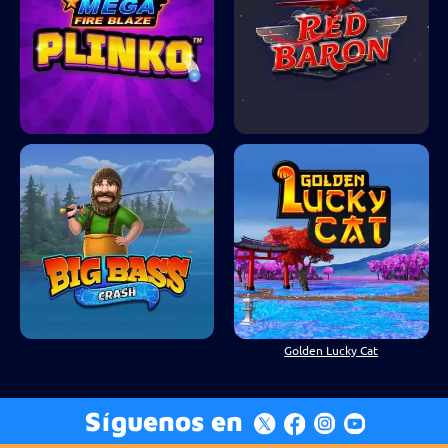
Golden Lucky Cat
Síguenos en