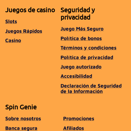
Juegos de casino
Seguridad y
privacidad
Slots
Juego Más Seguro
Juegos Rápidos
Política de bonos
Casino
Términos y condiciones
Política de privacidad
Juego autorizado
Accesibilidad
Declaración de Seguridad
de la Información
Spin Genie
Sobre nosotros
Promociones
Banca segura
Afiliados