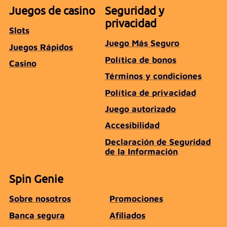
Juegos de casino
Seguridad y
privacidad
Slots
Juego Más Seguro
Juegos Rápidos
Política de bonos
Casino
Términos y condiciones
Política de privacidad
Juego autorizado
Accesibilidad
Declaración de Seguridad
de la Información
Spin Genie
Sobre nosotros
Promociones
Banca segura
Afiliados