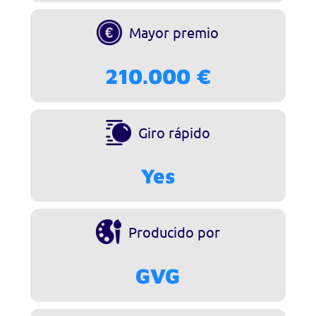
Mayor premio
210.000 €
Giro rápido
Yes
Producido por
GVG