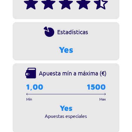
Estadísticas
Yes
Apuesta mín a máxima (€)
1,00
1500
Min
Max
Yes
Apuestas especiales