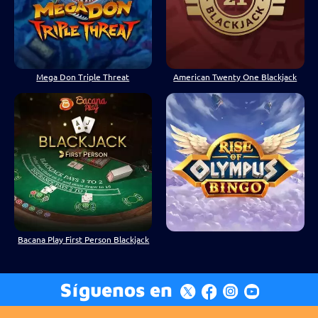
Mega Don Triple Threat
American Twenty One Blackjack
Bacana Play First Person Blackjack
Síguenos en