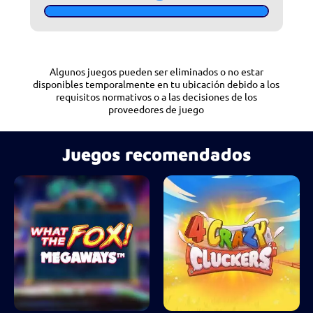
Algunos juegos pueden ser eliminados o no estar
disponibles temporalmente en tu ubicación debido a los
requisitos normativos o a las decisiones de los
proveedores de juego
Juegos recomendados