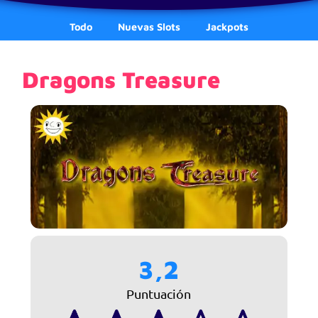
Todo
Nuevas Slots
Jackpots
Dragons Treasure
3,2
Puntuación