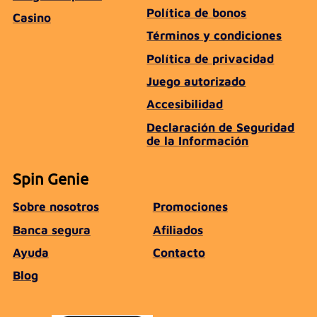
Política de bonos
Casino
Términos y condiciones
Política de privacidad
Juego autorizado
Accesibilidad
Declaración de Seguridad
de la Información
Spin Genie
Sobre nosotros
Promociones
Banca segura
Afiliados
Ayuda
Contacto
Blog