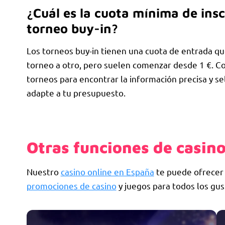
¿Cuál es la cuota mínima de insc
torneo buy-in?
Los torneos buy-in tienen una cuota de entrada qu
torneo a otro, pero suelen comenzar desde 1 €. Co
torneos para encontrar la información precisa y se
adapte a tu presupuesto.
Otras funciones de casin
Nuestro
casino online en España
te puede ofrecer
promociones de casino
y juegos para todos los gus