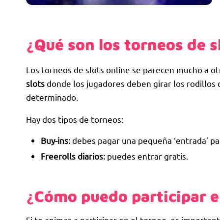
¿Qué son los
t
orneos de s
Los torneos de slots online se parecen mucho a ot
slots
donde los jugadores deben girar los rodillos
determinado.
Hay dos tipos de torneos:
Buy-ins:
debes pagar una pequeña ‘entrada’ par
Freerolls diarios:
puedes entrar gratis.
¿Cómo puedo participar en
Si te animas a participar en el torneo, es importan