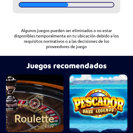
Algunos juegos pueden ser eliminados o no estar
disponibles temporalmente en tu ubicación debido a los
requisitos normativos o a las decisiones de los
proveedores de juego
Juegos recomendados