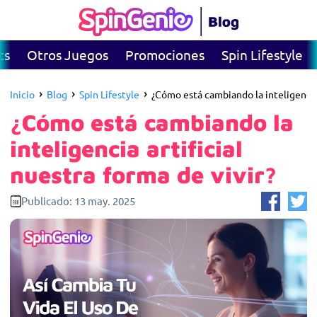
ts
Otros Juegos
Promociones
Spin Lifestyle
›
›
›
Inicio
Blog
Spin Lifestyle
¿Cómo está cambiando la inteligencia
¿Cómo está cambiando la
inteligencia artificial
nuestra forma de vivir?
Publicado:
13 may. 2025