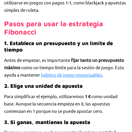
utilizarse en juegos con pagos 1:1, como blackjack y apuestas
simples de ruleta.
Pasos para usar la estrategia
Fibonacci
1. Establece un presupuesto y un límite de
tiempo
Antes de empezar, es importante
fijar tanto un presupuesto
máximo
como un tiempo límite para la sesión de juego. Esto
ayuda a mantener
hábitos de juego responsables
.
2. Elige una unidad de apuesta
Para simplificar el ejemplo, utilizaremos
1 €
como unidad
base. Aunque la secuencia empieza en 0, las apuestas
comienzan en 1 porque no se puede apostar cero.
3. Si ganas, mantienes la apuesta