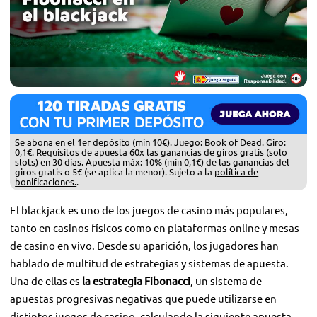
Se abona en el 1er depósito (mín 10€). Juego: Book of Dead. Giro:
0,1€. Requisitos de apuesta 60x las ganancias de giros gratis (solo
slots) en 30 días. Apuesta máx: 10% (mín 0,1€) de las ganancias del
giros gratis o 5€ (se aplica la menor). Sujeto a la
política de
bonificaciones.
.
El blackjack es uno de los juegos de casino más populares,
tanto en casinos físicos como en plataformas online y mesas
de casino en vivo. Desde su aparición, los jugadores han
hablado de multitud de estrategias y sistemas de apuesta.
Una de ellas es
la estrategia Fibonacci
, un sistema de
apuestas progresivas negativas que puede utilizarse en
distintos juegos de casino, calculando la siguiente apuesta