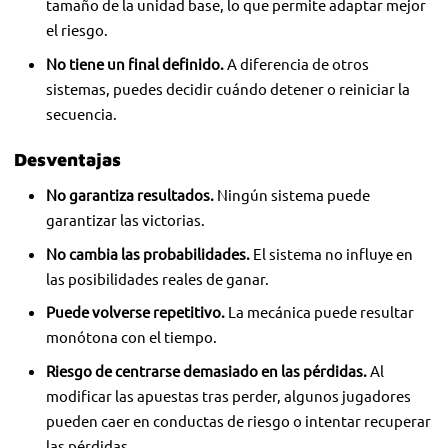
tamaño de la unidad base, lo que permite adaptar mejor
el riesgo.
No tiene un final definido.
A diferencia de otros
sistemas, puedes decidir cuándo detener o reiniciar la
secuencia.
Desventajas
No garantiza resultados.
Ningún sistema puede
garantizar las victorias.
No cambia las probabilidades.
El sistema no influye en
las posibilidades reales de ganar.
Puede volverse repetitivo.
La mecánica puede resultar
monótona con el tiempo.
Riesgo de centrarse demasiado en las pérdidas.
Al
modificar las apuestas tras perder, algunos jugadores
pueden caer en conductas de riesgo o intentar recuperar
las pérdidas.