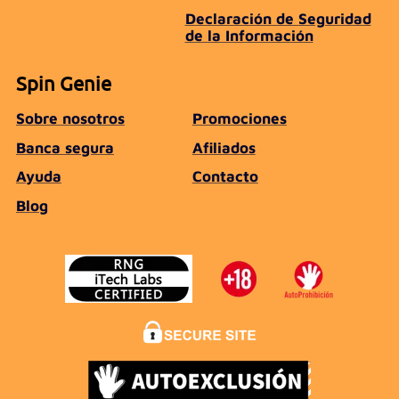
Declaración de Seguridad
de la Información
Spin Genie
Sobre nosotros
Promociones
Banca segura
Afiliados
Ayuda
Contacto
Blog