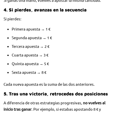
Si ganas una mano, vuelves a apostar la misma cantidad.
4. Si pierdes, avanzas en la secuencia
Si pierdes:
Primera apuesta → 1 €
Segunda apuesta → 1 €
Tercera apuesta → 2 €
Cuarta apuesta → 3 €
Quinta apuesta → 5 €
Sexta apuesta → 8 €
Cada nueva apuesta es la suma de las dos anteriores.
5. Tras una victoria, retrocedes dos posiciones
A diferencia de otras estrategias progresivas,
no vuelves al
inicio tras ganar
. Por ejemplo, si estabas apostando 8 € y