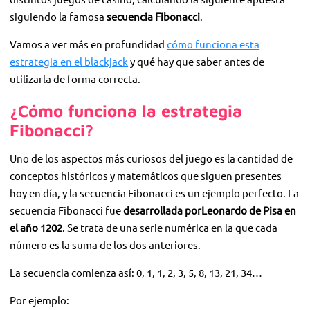
siguiendo la famosa
secuencia Fibonacci
.
Vamos a ver más en profundidad
cómo funciona esta
estrategia en el blackjack
y qué hay que saber antes de
utilizarla de forma correcta.
¿Cómo funciona la estrategia
Fibonacci?
Uno de los aspectos más curiosos del juego es la cantidad de
conceptos históricos y matemáticos que siguen presentes
hoy en día, y la secuencia Fibonacci es un ejemplo perfecto. La
secuencia Fibonacci fue
desarrollada por
Leonardo de Pisa en
el año 1202
. Se trata de una serie numérica en la que cada
número es la suma de los dos anteriores.
La secuencia comienza así: 0, 1, 1, 2, 3, 5, 8, 13, 21, 34…
Por ejemplo: