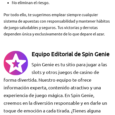
No eliminan el riesgo.
Por todo ello, te sugerimos emplear siempre cualquier
sistema de apuestas con responsabilidad y mantener hábitos
de juego saludables y seguros. Tus victorias y derrotas
dependen única y exclusivamente de lo que depare el azar.
Equipo Editorial de Spin Genie
Spin Genie
es tu sitio para jugar a las
slots y otros juegos de casino de
forma divertida. Nuestro equipo te ofrece
información experta, contenido atractivo y una
experiencia de juego mágica. En
Spin Genie
,
creemos en la diversión responsable y en darle un
toque de emoción a cada tirada. ¿Tienes alguna