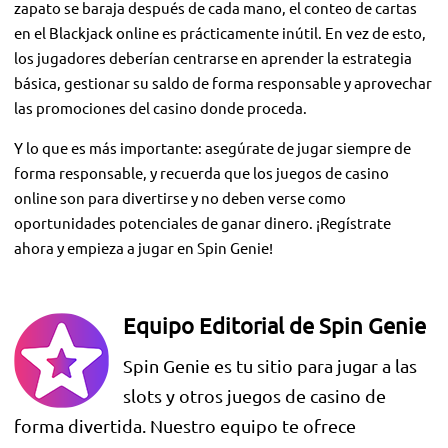
zapato se baraja después de cada mano, el conteo de cartas
en el Blackjack online es prácticamente inútil. En vez de esto,
los jugadores deberían centrarse en aprender la estrategia
básica, gestionar su saldo de forma responsable y aprovechar
las promociones del casino donde proceda.
Y lo que es más importante: asegúrate de jugar siempre de
forma responsable, y recuerda que los juegos de casino
online son para divertirse y no deben verse como
oportunidades potenciales de ganar dinero. ¡Regístrate
ahora y empieza a jugar en Spin Genie!
Equipo Editorial de Spin Genie
Spin Genie
es tu sitio para jugar a las
slots y otros juegos de casino de
forma divertida. Nuestro equipo te ofrece