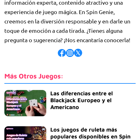
información experta, contenido atractivo y una
experiencia de juego mágica. En
Spin Genie
,
creemos en la diversión responsable y en darle un
toque de emoción a cada tirada. ¿Tienes alguna
pregunta o sugerencia? ¡Nos encantaría conocerla!
Más Otros Juegos:
Las diferencias entre el
Blackjack Europeo y el
Americano
Los juegos de ruleta más
populares disponibles en Spin