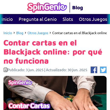
Inicio
Pregunta al Genio
Slots
Otros Juegos
›
›
›
Inicio
Blog
Otros Juegos
Contar cartas en el Blackjack online:
Contar cartas en el
Blackjack online: por qué
no funciona
Publicado:
3 jun. 2025
|
Actualizado:
30 jun. 2025