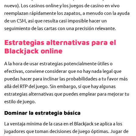
nuevo). Los casinos online y los juegos de casino en vivo
reemplazan rápidamente los zapatos, a menudo con la ayuda
de un CSM, así que resulta casi imposible hacer un
seguimiento de las cartas con una precisión relevante.
Estrategias alternativas para el
Blackjack online
A la hora de usar estrategias potencialmente útiles o
efectivas, conviene considerar que no hay nada legal que
puedas hacer para inclinar las probabilidades a tu favor más
allá del RTP del juego. Sin embargo, sí que hay algunas
estrategias alternativas que puedes emplear para mejorar tu
estilo de juego.
Dominar la estrategia básica
La ventaja mínima de la casa en el Blackjack se aplica a los
jugadores que toman decisiones de juego óptimas. Jugar de