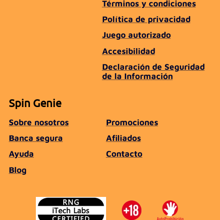
Términos y condiciones
Política de privacidad
Juego autorizado
Accesibilidad
Declaración de Seguridad
de la Información
Spin Genie
Sobre nosotros
Promociones
Banca segura
Afiliados
Ayuda
Contacto
Blog