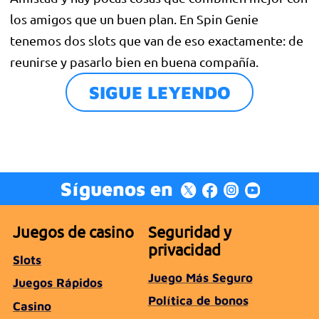
los amigos que un buen plan. En Spin Genie
tenemos dos slots que van de eso exactamente: de
reunirse y pasarlo bien en buena compañía.
SIGUE LEYENDO
Síguenos en
Juegos de casino
Seguridad y
privacidad
Slots
Juego Más Seguro
Juegos Rápidos
Política de bonos
Casino