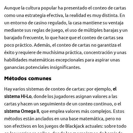
Aunque la cultura popular ha presentado el conteo de cartas
como una estrategia efectiva, la realidad es muy distinta. En
un entorno de casino regulado, la casa mantiene su ventaja
mediante sus reglas de juego, el uso de múltiples barajas y un
barajado frecuente, lo que hace que el conteo de cartas sea
poco práctico. Además, el conteo de cartas no garantiza el
éxito y requiere de muchísima práctica, concentración y unas
habilidades matemáticas excepcionales para aspirar unas
ganancias potenciales insignificantes.
Métodos comunes
Hay varios sistemas de conteo de cartas: por ejemplo,
el
sistema Hi-Lo
, donde los jugadores asignan valores a las
cartas y hacen un seguimiento de un conteo continuo, o el
sistema Omega II
, que emplea valores más complejos. Estos
métodos están anclados en una base matemática, pero no
son efectivos en los juegos de Blackjack actuales: sobre todo