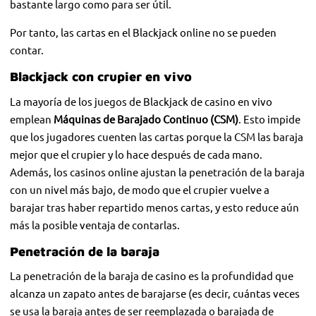
bastante largo como para ser útil.
Por tanto, las cartas en el Blackjack online no se pueden
contar.
Blackjack con crupier en vivo
La mayoría de los juegos de Blackjack de casino en vivo
emplean
Máquinas de Barajado Continuo (CSM)
. Esto impide
que los jugadores cuenten las cartas porque la CSM las baraja
mejor que el crupier y lo hace después de cada mano.
Además, los casinos online ajustan la penetración de la baraja
con un nivel más bajo, de modo que el crupier vuelve a
barajar tras haber repartido menos cartas, y esto reduce aún
más la posible ventaja de contarlas.
Penetración de la baraja
La penetración de la baraja de casino es la profundidad que
alcanza un zapato antes de barajarse (es decir, cuántas veces
se usa la baraja antes de ser reemplazada o barajada de