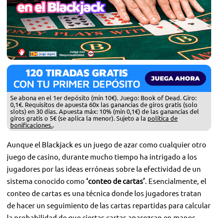
Se abona en el 1er depósito (mín 10€). Juego: Book of Dead. Giro:
0,1€. Requisitos de apuesta 60x las ganancias de giros gratis (solo
slots) en 30 días. Apuesta máx: 10% (mín 0,1€) de las ganancias del
giros gratis o 5€ (se aplica la menor). Sujeto a la
política de
bonificaciones.
.
Aunque el Blackjack es un juego de azar como cualquier otro
juego de casino, durante mucho tiempo ha intrigado a los
jugadores por las ideas erróneas sobre la efectividad de un
sistema conocido como
‘conteo de cartas’
. Esencialmente, el
conteo de cartas es una técnica donde los jugadores tratan
de hacer un seguimiento de las cartas repartidas para calcular
la probabilidad de que ciertas cartas aparezcan en manos