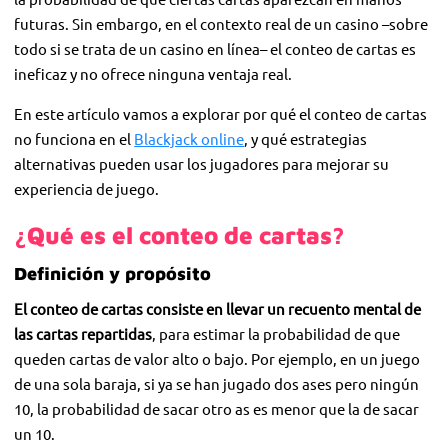
futuras. Sin embargo, en el contexto real de un casino –sobre
todo si se trata de un casino en línea– el conteo de cartas es
ineficaz y no ofrece ninguna ventaja real.
En este artículo vamos a explorar por qué el conteo de cartas
no funciona en el
Blackjack online
, y qué estrategias
alternativas pueden usar los jugadores para mejorar su
experiencia de juego.
¿Qué es el conteo de cartas?
Definición y propósito
El conteo de cartas consiste en llevar un recuento mental de
las cartas repartidas
, para estimar la probabilidad de que
queden cartas de valor alto o bajo. Por ejemplo, en un juego
de una sola baraja, si ya se han jugado dos ases pero ningún
10, la probabilidad de sacar otro as es menor que la de sacar
un 10.